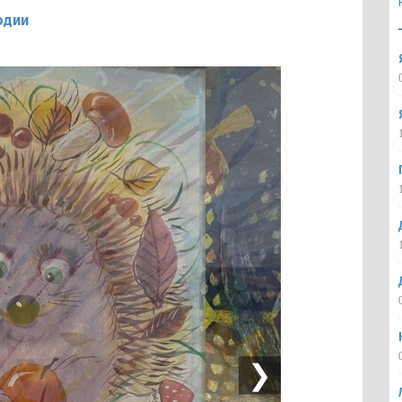
одии
❯