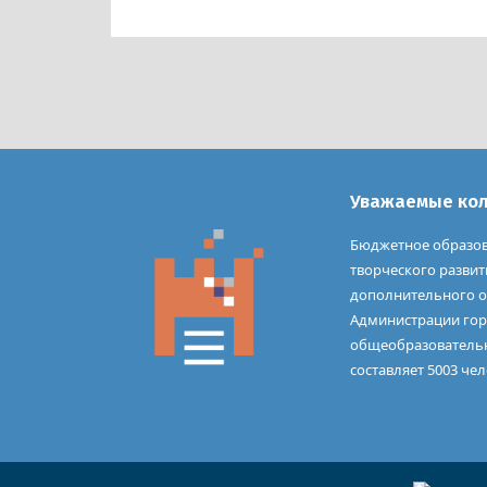
Уважаемые колл
Бюджетное образов
творческого разви
дополнительного о
Администрации гор
общеобразователь
составляет 5003 чел